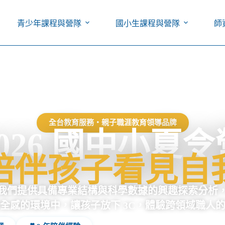
青少年課程與營隊
國小生課程與營隊
師
全台教育服務・親子職涯教育領導品牌
2026 國中小夏令
陪伴孩子看見自
我們提供具備專業結構與科學數據的興趣探索分析
全感的環境中，讓孩子放下 3C，體驗跨領域職人