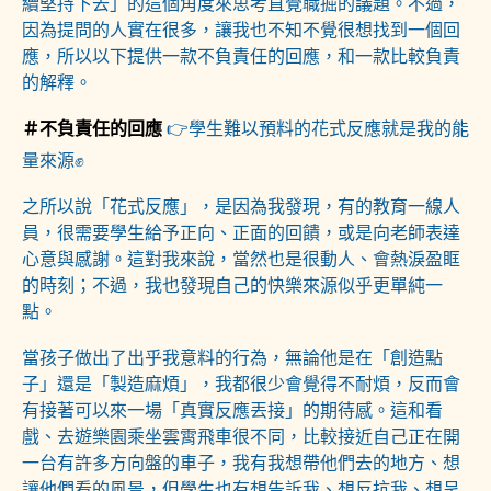
續堅持下去」的這個角度來思考直覺職掘的議題。不過，
因為提問的人實在很多，讓我也不知不覺很想找到一個回
應，所以以下提供一款不負責任的回應，和一款比較負責
的解釋。
＃不負責任的回應
👉學生難以預料的花式反應就是我的能
量來源✊
之所以說「花式反應」，是因為我發現，有的教育一線人
員，很需要學生給予正向、正面的回饋，或是向老師表達
心意與感謝。這對我來說，當然也是很動人、會熱淚盈眶
的時刻；不過，我也發現自己的快樂來源似乎更單純一
點。
當孩子做出了出乎我意料的行為，無論他是在「創造點
子」還是「製造麻煩」，我都很少會覺得不耐煩，反而會
有接著可以來一場「真實反應丟接」的期待感。這和看
戲、去遊樂園乘坐雲霄飛車很不同，比較接近自己正在開
一台有許多方向盤的車子，我有我想帶他們去的地方、想
讓他們看的風景，但學生也有想告訴我、想反抗我、想呈