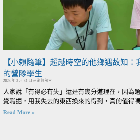
【小賴隨筆】超越時空的他鄉遇故知：
的營隊學生
2023 年 3 月 31 日
尚無留言
人家說「有得必有失」還是有幾分道理在，因為
覺職掘，用我失去的東西換來的得到，真的值得
Read More »