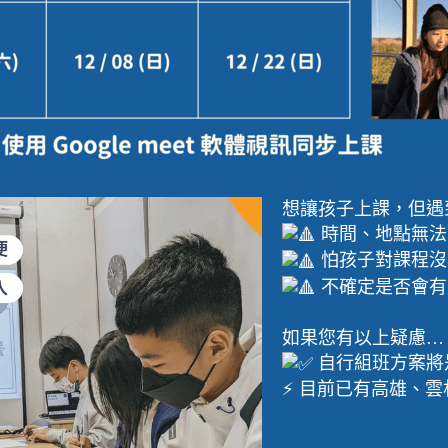
想讓孩子上課，但遇
時間、地點無法
怕孩子對課程沒
不確定是否會有
如果您有以上疑慮…
自行組班方案將
⚡ 目前已有高雄、