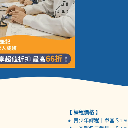
【 課程價格 】
🔸 青少年課程｜單堂＄1,5