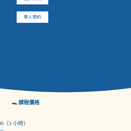
專人預約
🐊 課程價格
00（3 小時）