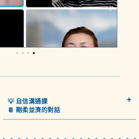
💡 自信溝通課
📔 剛柔並濟的對話