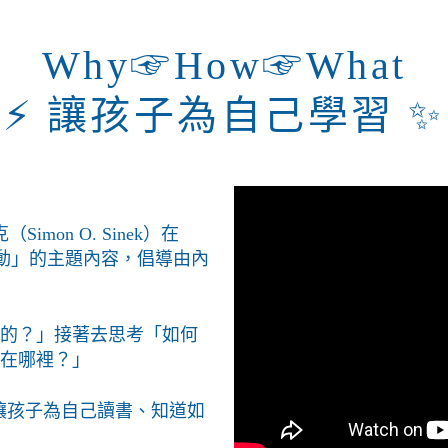
Why☞How☞What
⚡ 讓孩子為自己學習 ✨
Simon O. Sinek）在
勵行動」的主題內容，倡導由內
的？」接著去思考「如何
在哪裡？」
」，讓孩子為自己讀書、知道如