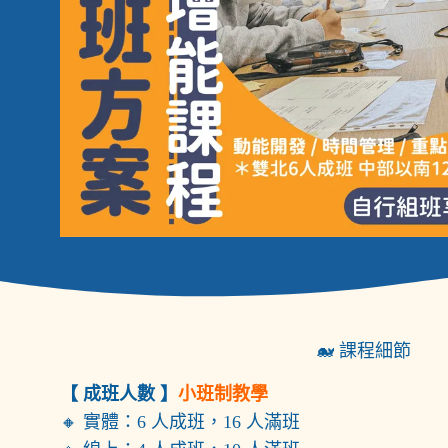
🐋 課程細節
【 成班人數 】
小班制教學
🔸 實體：6 人成班，16 人滿班