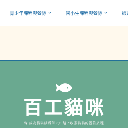
青少年課程與營隊
國小生課程與營隊
師
RESTART
百工貓咪
還想繼續探索？點擊下方
被你發現了好多貓貓哇！
👣 成為貓貓訓練師 👉 踏上收服貓貓的冒險旅程
歡迎來到「台東縣 ⭐ 寶桑國中一帶」