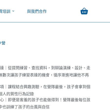
資培訓
與我們合作
令營
語表達｜從提問練習、查找資料，到辯論演練、設計、走
無數次讓孩子練習表達的機會，循序漸進地讓他不再
涯選項｜課程結合興趣測驗，在營隊最後，孩子會拿到個
個人的質性行為記錄
我信心｜即便是害羞的孩子也能做得到！營隊最後每位孩
中也訓練了孩子的台風與自信