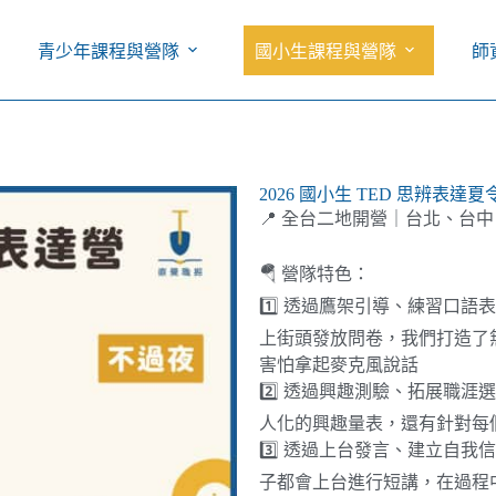
青少年課程與營隊
國小生課程與營隊
師
2026 國小生 TED 思辨表達夏
📍 全台二地開營｜台北、台中
🪂 營隊特色：
1️⃣ 透過鷹架引導、練習口
上街頭發放問卷，我們打造了
害怕拿起麥克風說話
2️⃣ 透過興趣測驗、拓展職
人化的興趣量表，還有針對每
3️⃣ 透過上台發言、建立自
子都會上台進行短講，在過程