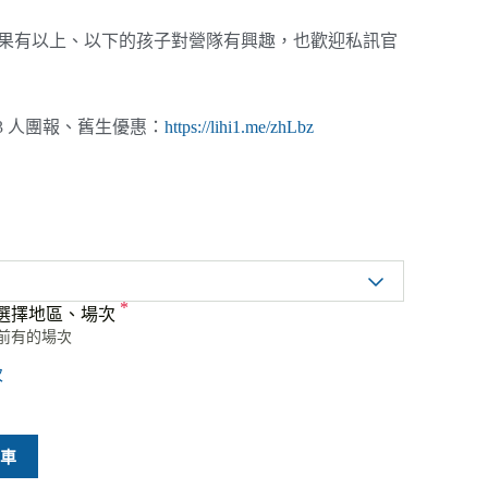
如果有以上、以下的孩子對營隊有興趣，也歡迎私訊官
、3 人團報、舊生優惠：
https://lihi1.me/zhLbz
*
選擇地區、場次
前有的場次
次
A
車
l
t