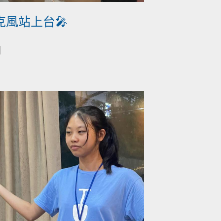
風站上台🎤
開