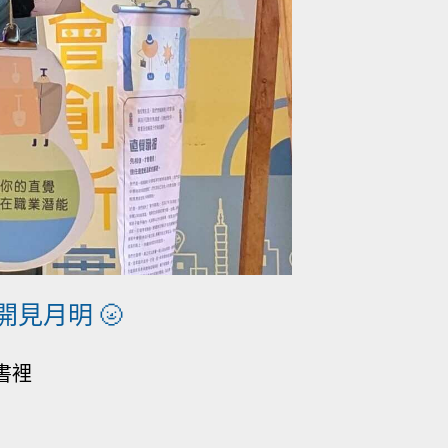
見月明 🌝
書裡