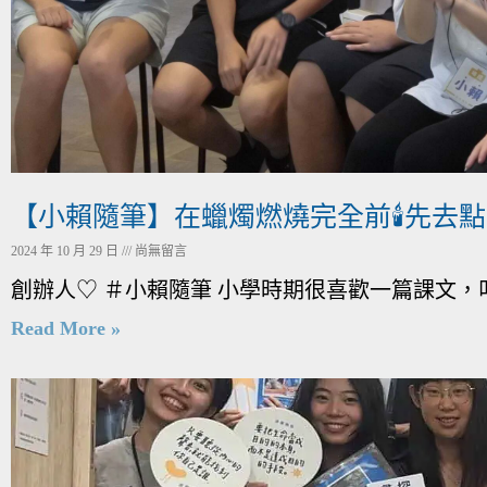
【小賴隨筆】在蠟燭燃燒完全前🕯️先去
2024 年 10 月 29 日
尚無留言
創辦人♡ ＃小賴隨筆 小學時期很喜歡一篇課文，
Read More »