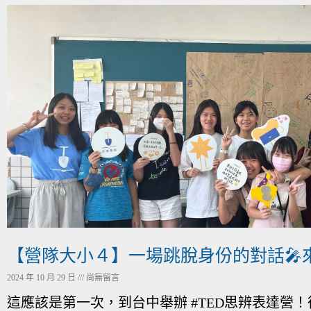
【營隊大小４】一場跳脫身份的對話🎤
2024 年 10 月 29 日
尚無留言
這應該是第一次，到台中舉辦 #TED思辨表達營！