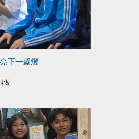
點亮下一盞燈
叫做