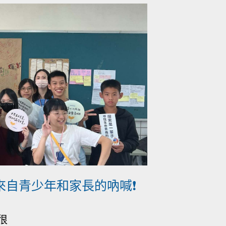
來自青少年和家長的吶喊❗
很