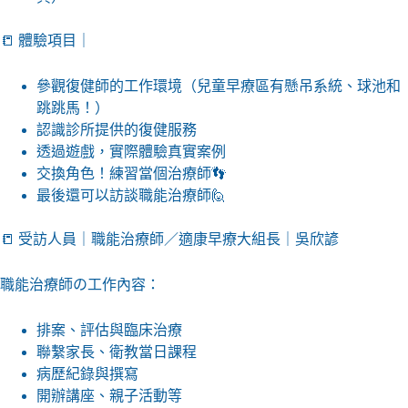
📒 體驗項目｜
參觀復健師的工作環境（兒童早療區有懸吊系統、球池和
跳跳馬！）
認識診所提供的復健服務
透過遊戲，實際體驗真實案例
交換角色！練習當個治療師👣
最後還可以訪談職能治療師🙋
📒 受訪人員｜職能治療師／適康早療大組長｜吳欣諺
職能治療師の工作內容：
排案、評估與臨床治療
聯繫家長、衛教當日課程
病歷紀錄與撰寫
開辦講座、親子活動等