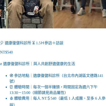
🎈 適康復健科診所 ⏳ 1.5Ｈ參訪＋訪談
NT$
540
✊ 適康復健科診所｜與人共創舒適健康的生活
🧭 參訪地點｜適康復健科診所（
台北市內湖區文德路141
號
）
⏰ 體驗時間｜每次一個半鐘頭，時間固定為週六下午
13:30－15:00（細節請見商品屬性）
🩸 體驗費用｜每人 NT＄540（最低 1 人成團、至多 6 人參
與）