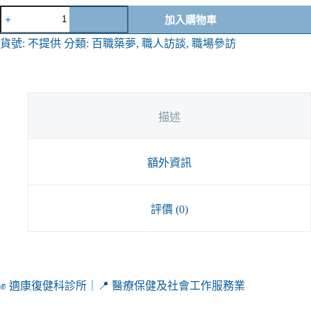
加入購物車
A
貨號:
不提供
分類:
百職築夢
,
職人訪談
,
職場參訪
l
t
e
r
n
a
描述
t
i
v
額外資訊
e
:
評價 (0)
✊ 適康復健科診所｜📍 醫療保健及社會工作服務業