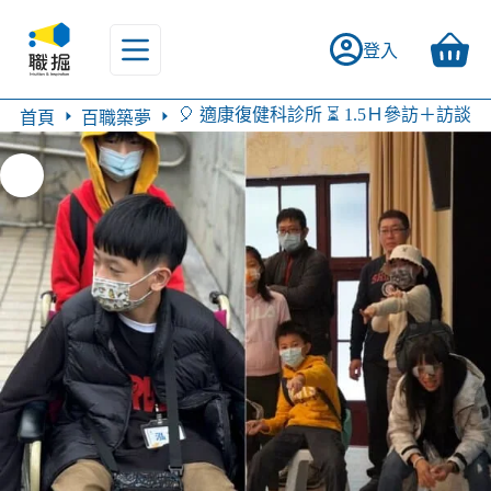
登入
🎈 適康復健科診所 ⏳ 1.5Ｈ參訪＋訪談
首頁
百職築夢