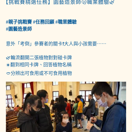
【挑戰賽精選任務】園藝造景師🫢職業體驗🌿
#親子挑戰賽 #任務回顧 #職業體驗
#園藝造景師
意外「考倒」參賽者的關卡❗大人與小孩需要⋯⋯
🌿輪流翻開二張植物對對碰卡牌
☀️翻到相同卡牌、回答植物名稱
🥙分辨出可食用或不可食用植物